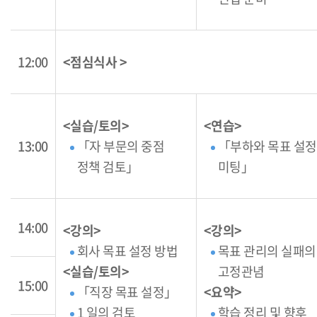
12:00
<점심식사 >
<실습/토의>
<연습>
13:00
「자 부문의 중점
「부하와 목표 설정
정책 검토」
미팅」
14:00
<강의>
<강의>
회사 목표 설정 방법
목표 관리의 실패의
<실습/토의>
고정관념
15:00
「직장 목표 설정」
<요약>
1 일의 검토
학습 정리 및 향후