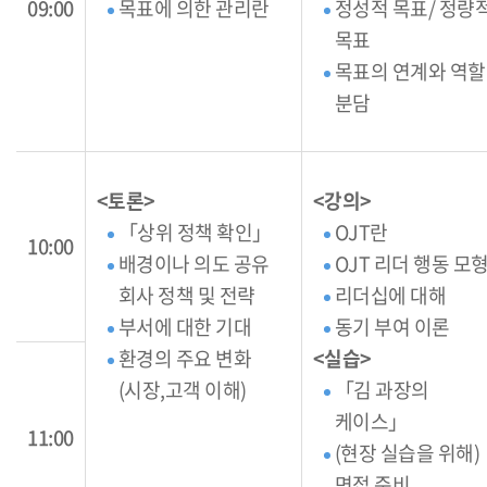
09:00
목표에 의한 관리란
정성적 목표/ 정량
목표
목표의 연계와 역할
분담
<토론>
<강의>
「상위 정책 확인」
OJT란
10:00
배경이나 의도 공유
OJT 리더 행동 모
회사 정책 및 전략
리더십에 대해
부서에 대한 기대
동기 부여 이론
환경의 주요 변화
<실습>
(시장,고객 이해)
「김 과장의
케이스」
11:00
(현장 실습을 위해)
면접 준비